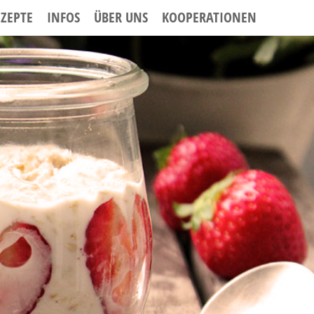
EZEPTE
INFOS
ÜBER UNS
KOOPERATIONEN