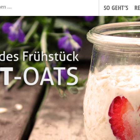
SO GEHT’S
R