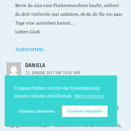
Bevor du also eine Flockenmaschine kaufst, solltest
du dich vielleicht mal umhören, ob du dir für ein paar
Tage eine ausleihen kannst…
Lieben Gruß
Antworten
DANIELA
12. JANUAR 2017 UM 19:36 UHR
Cookies helfen uns bei der Bereitstellung
Hallo, finde eure Seite echt super, auch wenn ich bisher
unserer Inhalte und Dienste.
Mehr erfahren
nichts ausprobiert habe.
Jetzt möchte ich aber und ich habe 1 Frage: Flocken und
Cookies ablehnen
Cookies erlauben
Flüssigkeit sind die Basis!? Immer? Das heisst also die
angegebenen Rezepte + Basis bereite ich dann abends zu,