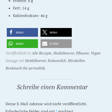
Protein: 8 g
Fett: 14 g
Kohlenhydrate: 46 g
teilen
teilen
teilen
E-Mail
Veröffentlicht in
Alle Rezepte
,
Heidelbeeren
,
Pflaume
,
Vegan
Getaggt mit
Heidelbeeren
,
Kokosmilch
,
Mirabellen
Bookmark the permalink.
Schreibe einen Kommentar
Deine E-Mail-Adresse wird nicht veröffentlicht.
Erforderliche Felder sind mit
*
markiert