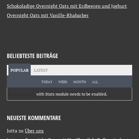
Schokoladige Overnight Oats mit Erdbeeren und Joghurt
Overnight Oats mit Vanille-Rhabarber
BELIEBTESTE BEITRÄGE
POPULAR
LATEST
TODAY
WEEK
MONTH
ALL
Jetpack plugin
with Stats module needs to be enabled.
NEUESTE KOMMENTARE
Jutta
zu
Über uns