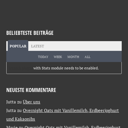
BELIEBTESTE BEITRÄGE
POPULAR
LATEST
TODAY
WEEK
MONTH
ALL
Jetpack plugin
with Stats module needs to be enabled.
NEUESTE KOMMENTARE
Jutta
zu
Über uns
Jutta
zu
Overnight Oats mit Vanillemilch, Erdbeerjoghurt
und Kakaonibs
Marie
zu
Overnight Oats mit Vanillemilch, Erdbeerjoghurt