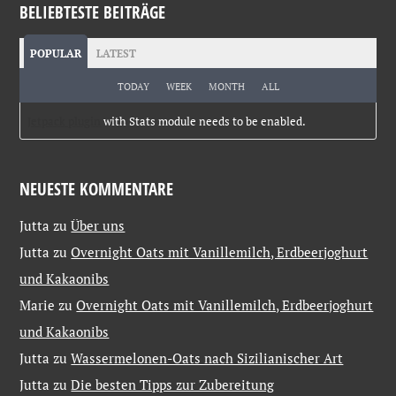
BELIEBTESTE BEITRÄGE
POPULAR
LATEST
TODAY
WEEK
MONTH
ALL
Jetpack plugin
with Stats module needs to be enabled.
NEUESTE KOMMENTARE
Jutta
zu
Über uns
Jutta
zu
Overnight Oats mit Vanillemilch, Erdbeerjoghurt
und Kakaonibs
Marie
zu
Overnight Oats mit Vanillemilch, Erdbeerjoghurt
und Kakaonibs
Jutta
zu
Wassermelonen-Oats nach Sizilianischer Art
Jutta
zu
Die besten Tipps zur Zubereitung