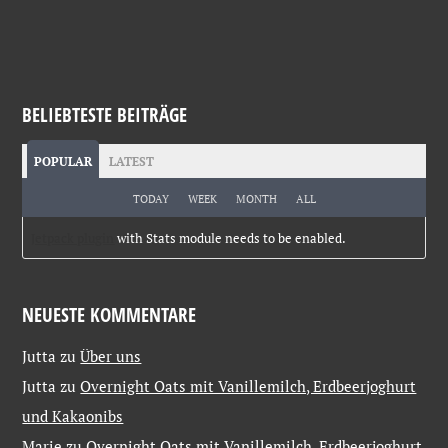
BELIEBTESTE BEITRÄGE
POPULAR
LATEST
TODAY
WEEK
MONTH
ALL
Jetpack plugin
with Stats module needs to be enabled.
NEUESTE KOMMENTARE
Jutta
zu
Über uns
Jutta
zu
Overnight Oats mit Vanillemilch, Erdbeerjoghurt
und Kakaonibs
Marie
zu
Overnight Oats mit Vanillemilch, Erdbeerjoghurt