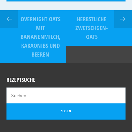
OVERNIGHT OATS
HERBSTLICHE
MIT
ZWETSCHGEN-
BANANENMILCH,
OATS
KAKAONIBS UND
BEEREN
REZEPTSUCHE