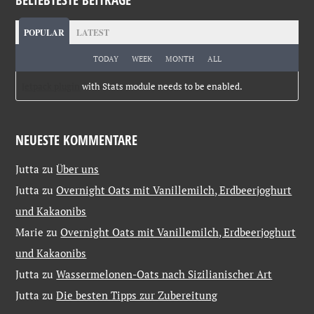
POPULAR
LATEST
TODAY
WEEK
MONTH
ALL
Jetpack plugin
with Stats module needs to be enabled.
NEUESTE KOMMENTARE
Jutta
zu
Über uns
Jutta
zu
Overnight Oats mit Vanillemilch, Erdbeerjoghurt
und Kakaonibs
Marie
zu
Overnight Oats mit Vanillemilch, Erdbeerjoghurt
und Kakaonibs
Jutta
zu
Wassermelonen-Oats nach Sizilianischer Art
Jutta
zu
Die besten Tipps zur Zubereitung