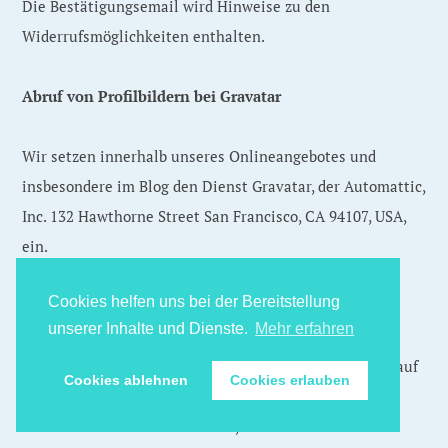
Die Bestätigungsemail wird Hinweise zu den
Widerrufsmöglichkeiten enthalten.
Abruf von Profilbildern bei Gravatar
Wir setzen innerhalb unseres Onlineangebotes und
insbesondere im Blog den Dienst Gravatar, der Automattic,
Inc. 132 Hawthorne Street San Francisco, CA 94107, USA,
ein.
Cookies helfen uns bei der Bereitstellung
Gravatar ist ein Dienst, bei dem sich Nutzer anmelden
unserer Inhalte und Dienste.
Mehr erfahren
und Profilbilder und ihre E-Mailadressen hinterlegen
können. Wen Nutzer mit der jeweiligen E-Mailadresse auf
Cookies ablehnen
Cookies erlauben
anderen Onlinepräsenzen (vor allem in Blogs) Beiträge
oder Kommentare hinterlassen, können so deren