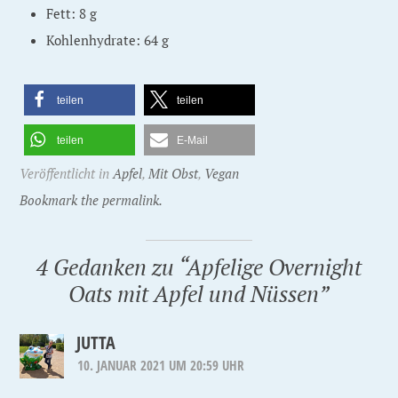
Fett: 8 g
Kohlenhydrate: 64 g
teilen
teilen
teilen
E-Mail
Veröffentlicht in
Apfel
,
Mit Obst
,
Vegan
Bookmark the permalink.
4 Gedanken zu “
Apfelige Overnight
Oats mit Apfel und Nüssen
”
JUTTA
10. JANUAR 2021 UM 20:59 UHR