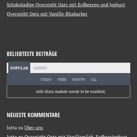
Schokoladige Overnight Oats mit Erdbeeren und Joghurt
Overnight Oats mit Vanille-Rhabarber
BELIEBTESTE BEITRÄGE
POPULAR
LATEST
TODAY
WEEK
MONTH
ALL
Jetpack plugin
with Stats module needs to be enabled.
NEUESTE KOMMENTARE
Jutta
zu
Über uns
Jutta
zu
Overnight Oats mit Vanillemilch, Erdbeerjoghurt