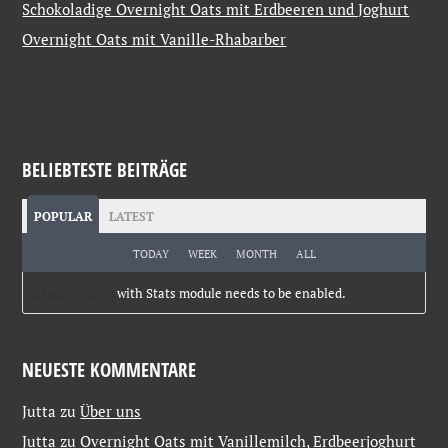
Schokoladige Overnight Oats mit Erdbeeren und Joghurt
Overnight Oats mit Vanille-Rhabarber
BELIEBTESTE BEITRÄGE
POPULAR
LATEST
TODAY
WEEK
MONTH
ALL
Jetpack plugin
with Stats module needs to be enabled.
NEUESTE KOMMENTARE
Jutta
zu
Über uns
Jutta
zu
Overnight Oats mit Vanillemilch, Erdbeerjoghurt