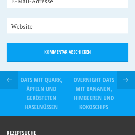
E-Mail-Adresse
Website
OATS MIT QUARK,
OVERNIGHT OATS
ÄPFELN UND
MIT BANANEN,
GERÖSTETEN
HIMBEEREN UND
HASELNÜSSEN
KOKOSCHIPS
REZEPTSUCHE