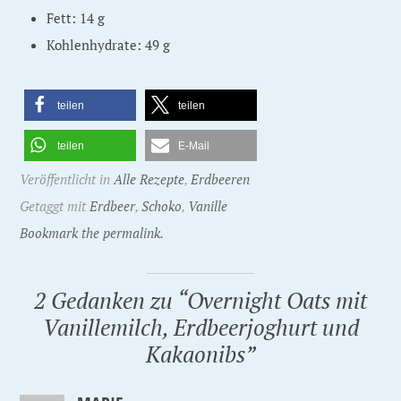
Fett: 14 g
Kohlenhydrate: 49 g
teilen
teilen
teilen
E-Mail
Veröffentlicht in
Alle Rezepte
,
Erdbeeren
Getaggt mit
Erdbeer
,
Schoko
,
Vanille
Bookmark the permalink.
2 Gedanken zu “
Overnight Oats mit
Vanillemilch, Erdbeerjoghurt und
Kakaonibs
”