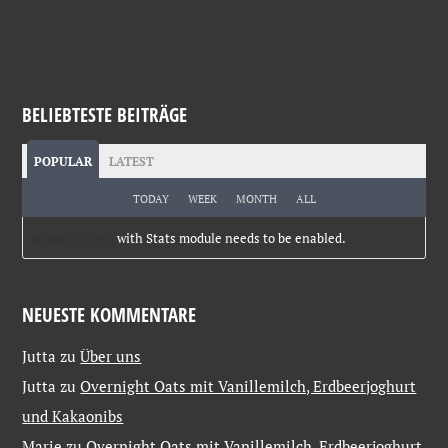
BELIEBTESTE BEITRÄGE
POPULAR
LATEST
TODAY
WEEK
MONTH
ALL
Jetpack plugin
with Stats module needs to be enabled.
NEUESTE KOMMENTARE
Jutta
zu
Über uns
Jutta
zu
Overnight Oats mit Vanillemilch, Erdbeerjoghurt
und Kakaonibs
Marie
zu
Overnight Oats mit Vanillemilch, Erdbeerjoghurt