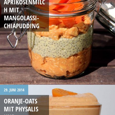
APRIKOSENMILC
H MIT
MANGOLASSI-
CHIAPUDDING
29. JUNI 2014
ORANJE-OATS
MIT PHYSALIS