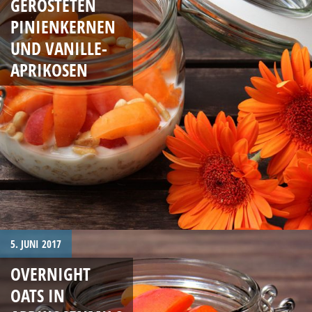
GERÖSTETEN
PINIENKERNEN
UND VANILLE-
APRIKOSEN
5. JUNI 2017
OVERNIGHT
OATS IN