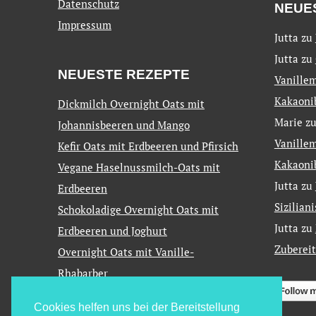
Datenschutz
NEUE
Impressum
Jutta
zu
Jutta
zu
NEUESTE REZEPTE
Vanillem
Kakaoni
Dickmilch Overnight Oats mit
Marie
z
Johannisbeeren und Mango
Vanillem
Kefir Oats mit Erdbeeren und Pfirsich
Kakaoni
Vegane Haselnussmilch-Oats mit
Jutta
zu
Erdbeeren
Sizilian
Schokoladige Overnight Oats mit
Jutta
zu
Erdbeeren und Joghurt
Zuberei
Overnight Oats mit Vanille-
Rhabarber
Cookies helfen uns bei der Bereitstellung