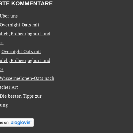
STE KOMMENTARE
Über uns
Overnight Oats mit
ilch, Erdbeerjoghurt und
bs
u
Overnight Oats mit
ilch, Erdbeerjoghurt und
bs
Wassermelonen-Oats nach
ischer Art
Die besten Tipps zur
tung