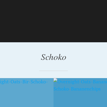
Schoko
RUAR 2015
25. JULI 2014
ANENOATS
KEFIR-
 SCHOKOLADE
HAFERFLOCKEN