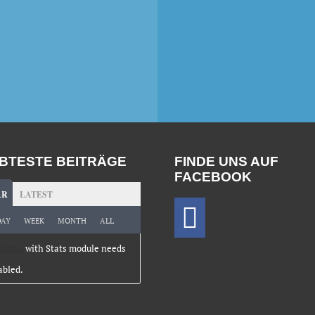
MIT ERDBEEREN
ANENCHIPS
UND KAKAONIB
EBTESTE BEITRÄGE
FINDE UNS AUF
FACEBOOK
AR
LATEST
DAY
WEEK
MONTH
ALL
plugin
with Stats module needs
abled.