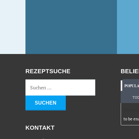
OVERNIGHT OATS
UND
UR
BAN
IBS
REZEPTSUCHE
BELI
POPUL
TO
Jetpack 
to be en
KONTAKT