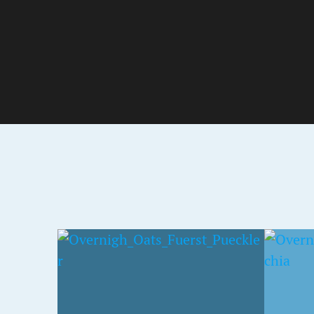
3. APRIL 2016
8. FEB
TS
SCHOKO-
BAN
CHIAPUDDING
MIT