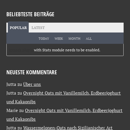
BELIEBTESTE BEITRÄGE
POPULAR
LATEST
TODAY
WEEK
MONTH
ALL
Jetpack plugin
with Stats module needs to be enabled.
NEUESTE KOMMENTARE
Jutta
zu
Über uns
Jutta
zu
Overnight Oats mit Vanillemilch, Erdbeerjoghurt
und Kakaonibs
Marie
zu
Overnight Oats mit Vanillemilch, Erdbeerjoghurt
und Kakaonibs
Jutta
zu
Wassermelonen-Oats nach Sizilianischer Art