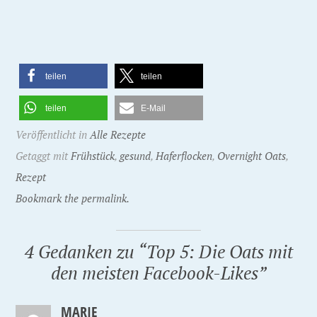
teilen
teilen
teilen
E-Mail
Veröffentlicht in
Alle Rezepte
Getaggt mit
Frühstück
,
gesund
,
Haferflocken
,
Overnight Oats
,
Rezept
Bookmark the permalink.
4 Gedanken zu “
Top 5: Die Oats mit
den meisten Facebook-Likes
”
MARIE