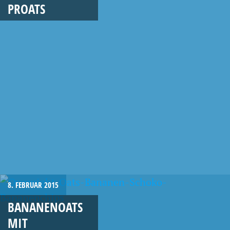
PROATS
8. FEBRUAR 2015
BANANENOATS
MIT