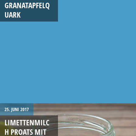
GRANATAPFELQ
UARK
25. JUNI 2017
LIMETTENMILC
H PROATS MIT