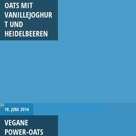
OATS MIT
VANILLEJOGHUR
T UND
HEIDELBEEREN
18. JUNI 2014
VEGANE
POWER-OATS