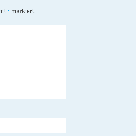
mit
*
markiert