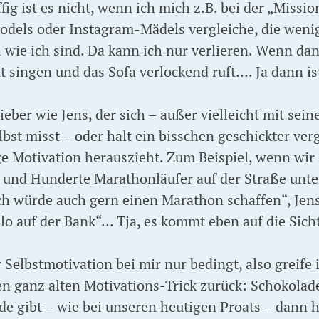
iffig ist es nicht, wenn ich mich z.B. bei der „Miss
els oder Instagram-Mädels vergleiche, die weniger
ch wie ich sind. Da kann ich nur verlieren. Wenn d
t singen und das Sofa verlockend ruft…. Ja dann is
ieber wie Jens, der sich – außer vielleicht mit sei
lbst misst – oder halt ein bisschen geschickter ver
ge Motivation herauszieht. Zum Beispiel, wenn wir
, und Hunderte Marathonläufer auf der Straße unt
ch würde auch gern einen Marathon schaffen“, Jens
lo auf der Bank“… Tja, es kommt eben auf die Sich
r Selbstmotivation bei mir nur bedingt, also greif
nen ganz alten Motivations-Trick zurück: Schokola
e gibt – wie bei unseren heutigen Proats – dann h