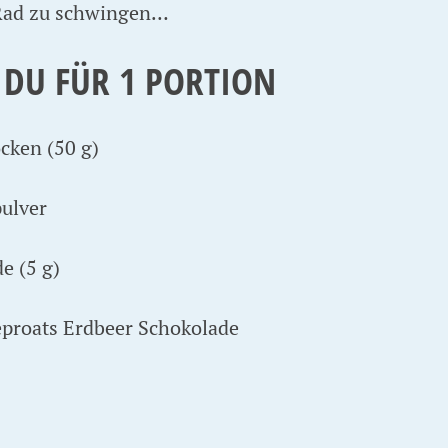
Rad zu schwingen…
 DU FÜR 1 PORTION
cken (50 g)
pulver
e (5 g)