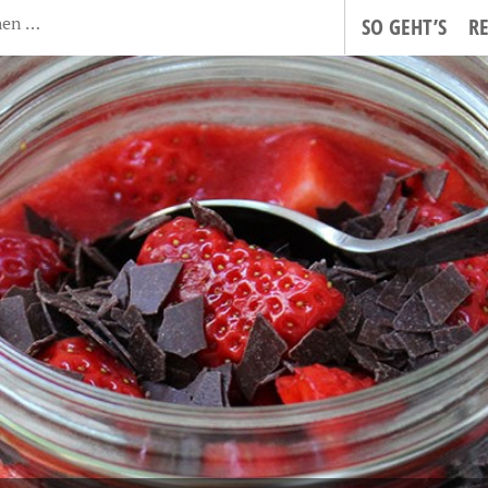
SO GEHT’S
R