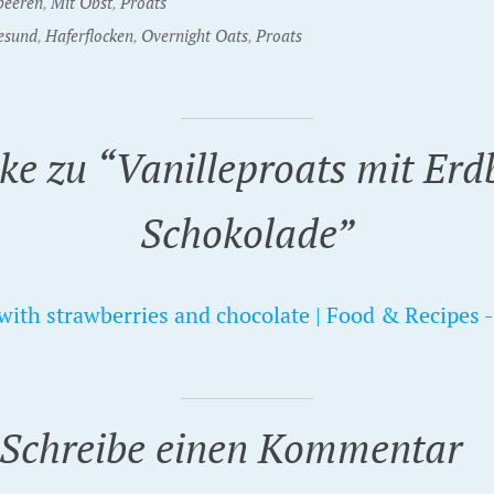
beeren
,
Mit Obst
,
Proats
esund
,
Haferflocken
,
Overnight Oats
,
Proats
ke zu “
Vanilleproats mit Erd
Schokolade
”
with strawberries and chocolate | Food & Recipes 
Schreibe einen Kommentar