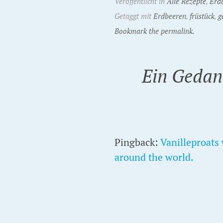
Veröffentlicht in
Alle Rezepte
,
Erd
Getaggt mit
Erdbeeren
,
früstück
,
g
Bookmark the permalink.
Ein Gedan
Pingback:
Vanilleproats 
around the world.