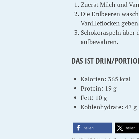
Zuerst Milch und Van
Die Erdbeeren wasche
Vanilleflocken geben
Schokoraspeln über d
aufbewahren.
DAS IST DRIN/PORTIO
Kalorien: 365 kcal
Protein: 19 g
Fett: 10 g
Kohlenhydrate: 47 g
teilen
teilen