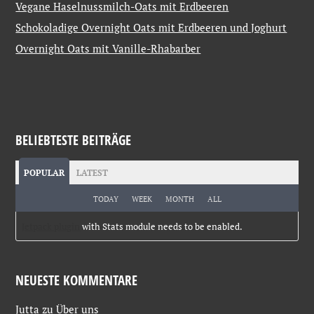
Vegane Haselnussmilch-Oats mit Erdbeeren
Schokoladige Overnight Oats mit Erdbeeren und Joghurt
Overnight Oats mit Vanille-Rhabarber
BELIEBTESTE BEITRÄGE
POPULAR
LATEST
TODAY
WEEK
MONTH
ALL
Jetpack plugin
with Stats module needs to be enabled.
NEUESTE KOMMENTARE
Jutta
zu
Über uns