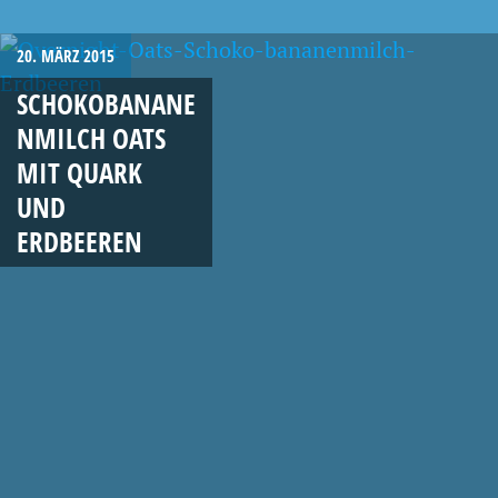
20. MÄRZ 2015
SCHOKOBANANE
NMILCH OATS
MIT QUARK
UND
ERDBEEREN