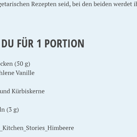
getarischen Rezepten seid, bei den beiden werdet i
 DU FÜR 1 PORTION
cken (50 g)
lene Vanille
und Kürbiskerne
n (3 g)