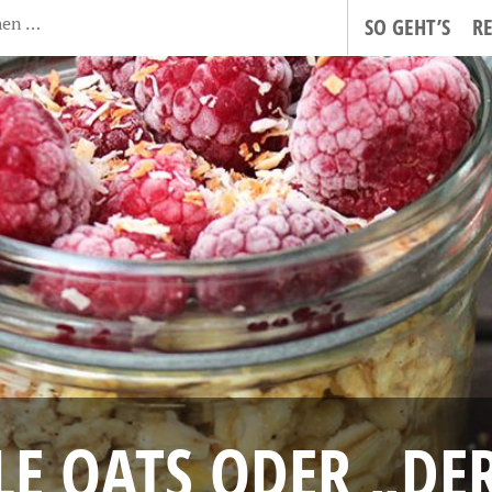
SO GEHT’S
R
E OATS ODER „DE