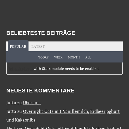
BELIEBTESTE BEITRÄGE
POPULAR
LATEST
TODAY
WEEK
MONTH
ALL
Jetpack plugin
with Stats module needs to be enabled.
NEUESTE KOMMENTARE
Jutta
zu
Über uns
Jutta
zu
Overnight Oats mit Vanillemilch, Erdbeerjoghurt
und Kakaonibs
Marie
zu
Overnight Oats mit Vanillemilch, Erdbeerjoghurt