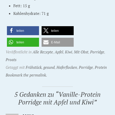
Fett: 15 g
Kohlenhydrate: 71 g
teilen
teilen
teilen
E-Mail
Veröffentlicht in
Alle Rezepte
,
Apfel
,
Kiwi
,
Mit Obst
,
Porridge
,
Proats
Getaggt mit
Frühstück
,
gesund
,
Haferflocken
,
Porridge
,
Protein
Bookmark the permalink.
5 Gedanken zu “
Vanille-Protein
Porridge mit Apfel und Kiwi
”