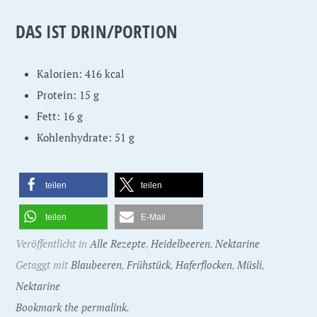
DAS IST DRIN/PORTION
Kalorien: 416 kcal
Protein: 15 g
Fett: 16 g
Kohlenhydrate: 51 g
teilen
teilen
teilen
E-Mail
Veröffentlicht in
Alle Rezepte
,
Heidelbeeren
,
Nektarine
Getaggt mit
Blaubeeren
,
Frühstück
,
Haferflocken
,
Müsli
,
Nektarine
Bookmark the permalink.