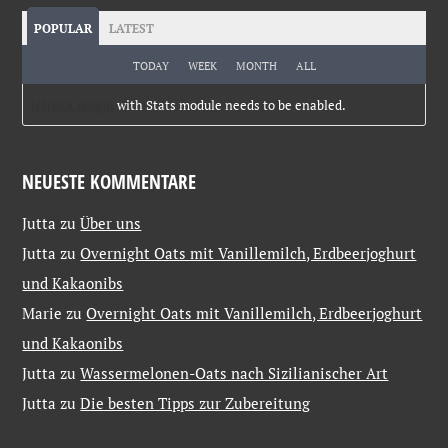
POPULAR
LATEST
TODAY
WEEK
MONTH
ALL
Jetpack plugin
with Stats module needs to be enabled.
NEUESTE KOMMENTARE
Jutta
zu
Über uns
Jutta
zu
Overnight Oats mit Vanillemilch, Erdbeerjoghurt
und Kakaonibs
Marie
zu
Overnight Oats mit Vanillemilch, Erdbeerjoghurt
und Kakaonibs
Jutta
zu
Wassermelonen-Oats nach Sizilianischer Art
Jutta
zu
Die besten Tipps zur Zubereitung