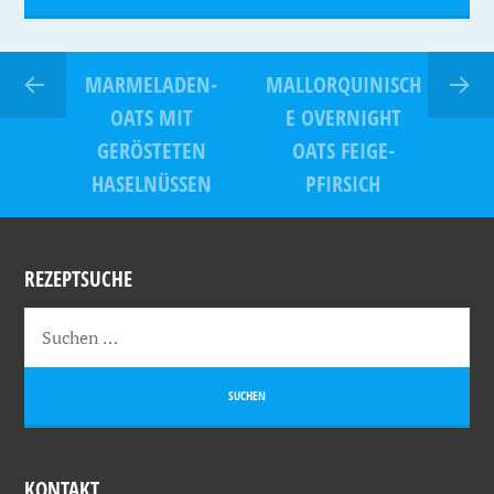
MARMELADEN-
MALLORQUINISCH
OATS MIT
E OVERNIGHT
GERÖSTETEN
OATS FEIGE-
HASELNÜSSEN
PFIRSICH
REZEPTSUCHE
KONTAKT