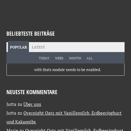
BELIEBTESTE BEITRÄGE
POPULAR
LATEST
TODAY
WEEK
MONTH
ALL
Jetpack plugin
with Stats module needs to be enabled.
NEUESTE KOMMENTARE
Jutta
zu
Über uns
Jutta
zu
Overnight Oats mit Vanillemilch, Erdbeerjoghurt
und Kakaonibs
Marie
zu
Overnight Oats mit Vanillemilch, Erdbeerjoghurt