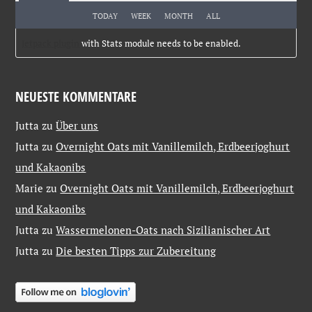
TODAY
WEEK
MONTH
ALL
Jetpack plugin
with Stats module needs to be enabled.
NEUESTE KOMMENTARE
Jutta
zu
Über uns
Jutta
zu
Overnight Oats mit Vanillemilch, Erdbeerjoghurt
und Kakaonibs
Marie
zu
Overnight Oats mit Vanillemilch, Erdbeerjoghurt
und Kakaonibs
Jutta
zu
Wassermelonen-Oats nach Sizilianischer Art
Jutta
zu
Die besten Tipps zur Zubereitung