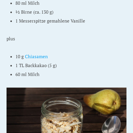
80 ml Milch
½ Birne (ca. 130 g)
1 Messerspitze gemahlene Vanille
plus
10 g
Chiasamen
1 TL Backkakao (5 g)
60 ml Milch