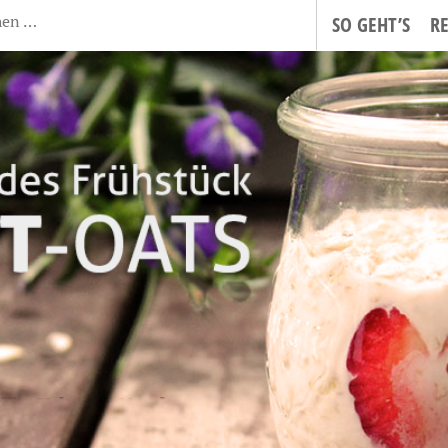
SO GEHT’S
R