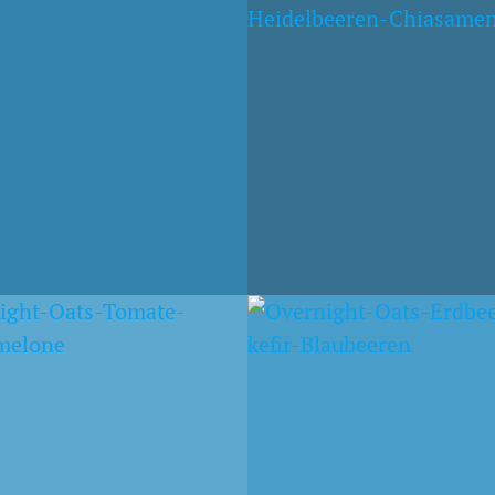
ELMILCH-MÜSLI
LIMETTENMILCH-OAT
MIRABELLEN,
MIT MELONE UND
BEEREN UND CHIA
ERDBEEREN
2015
19. APRIL 2015
HE BEEREN-
HIMBEERMILCH OATS
TS
MIT KOKOS-
CHIAPUDDING