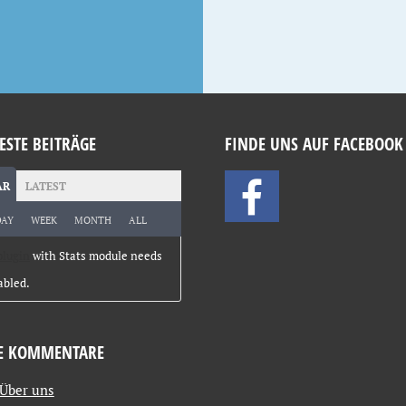
ESTE BEITRÄGE
FINDE UNS AUF FACEBOOK
AR
LATEST
DAY
WEEK
MONTH
ALL
plugin
with Stats module needs
abled.
E KOMMENTARE
Über uns