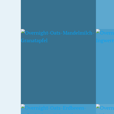
8. MÄRZ 2015
16. NOV
ERDBEER-INGWER OATS
ANAN
SOJA
EN
APFEL
19. JULI 2014
4. JUNI 2