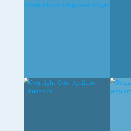
T
< WERBUNG >
MAND
MUS
KOKOSCHIAPUDDING
MIT 
MIT APFEL-OATS,
BLAU
ZWETSCHGEN UND
GOJIBEEREN
28. JUNI 2015
14. JUNI 
IT
OVERNIGHT OATS MIT
FRISC
WASSERMELONE UND
PROA
TOMATE