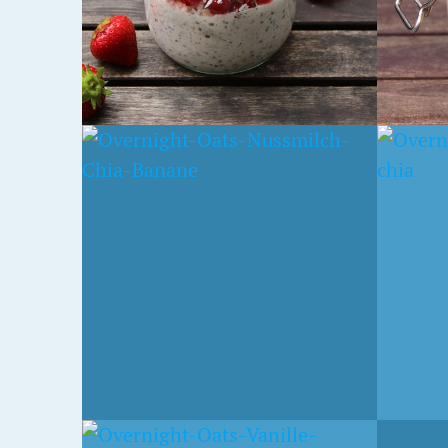
3. APRIL 2016
10. JANU
T
SCHOKO-CHIAPUDDING
VANIL
OVERNIGHT OATS
MIT 
14. SEPTEMBER 2015
26. AUGU