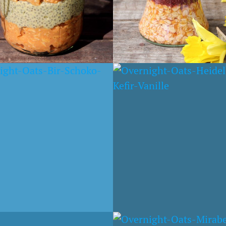
AR 2016
18. OKTOBER 2015
LE-KEFIR OATS
OATS MIT LUCUMA-
HEIDELBEEREN
CHIAPUDDING UND
APFEL
ST 2015
19. JULI 2015