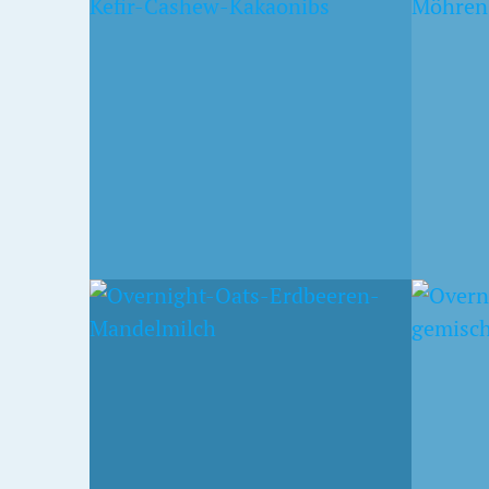
EN
OVERNIGHT OATS IN
OVER
D
MÖHREN- UND
ORANGENSAFT MIT
APRIKOSEN
23. MAI 2014
IT
GEMISCHTE BEEREN IM
PARK