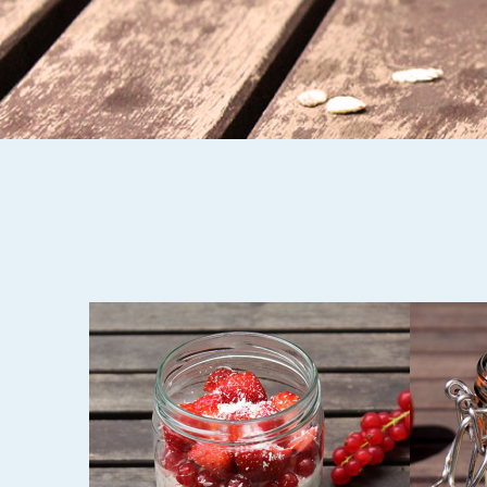
5. JUNI 2017
6. MÄRZ 
S
OVERNIGHT OATS IN
OATS
EN
APRIKOSENMILCH MIT
BLUT
MANGOLASSI-
CHIA
CHIAPUDDING
JOGH