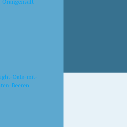
NIGHT OATS KIWI
OVERNIGHT OATS
APFEL-BROMBEERE