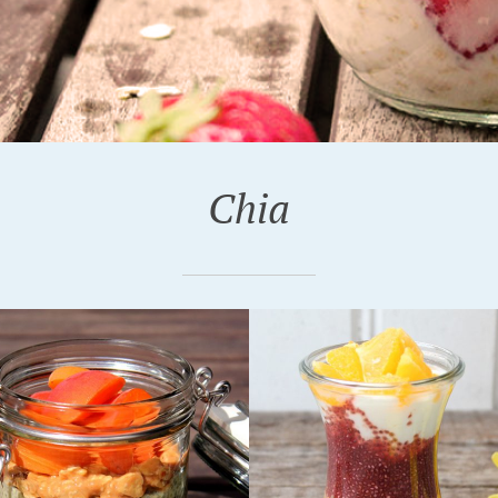
Chia
2017
12. JUNI 2016
 MIT
ZITRONENCHIA-
ORANGEN-
BUTTERMILCH OATS
PUDDING UND
MIT ERDBEEREN
URT