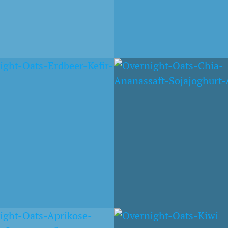
EMBER 2014
3. SEPTEMBER 2014
ASSAFT-OATS MIT
APFEL-OATS MIT
CHIAJOGHURT UND
SPINATQUARK
014
1. JUNI 2014