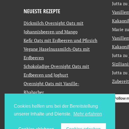
Jutta
zu
NEUESTE REZEPTE
Vanillem
Kakaoni
Dickmilch Overnight Oats mit
Marie
z
Johannisbeeren und Mango
Vanillem
Kefir Oats mit Erdbeeren und Pfirsich
Kakaoni
Vegane Haselnussmilch-Oats mit
Jutta
zu
Erdbeeren
Sizilian
Schokoladige Overnight Oats mit
Jutta
zu
Erdbeeren und Joghurt
Zuberei
Overnight Oats mit Vanille-
Rhabarber
Cookies helfen uns bei der Bereitstellung
unserer Inhalte und Dienste.
Mehr erfahren
Cookies ablehnen
Cookies erlauben