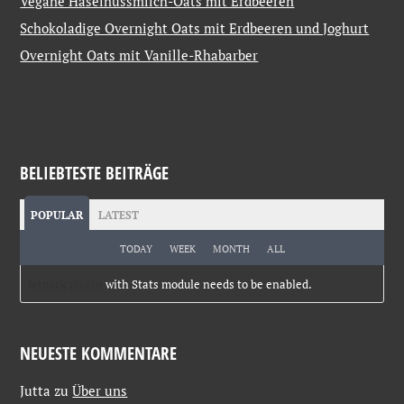
Vegane Haselnussmilch-Oats mit Erdbeeren
Schokoladige Overnight Oats mit Erdbeeren und Joghurt
Overnight Oats mit Vanille-Rhabarber
BELIEBTESTE BEITRÄGE
POPULAR
LATEST
TODAY
WEEK
MONTH
ALL
Jetpack plugin
with Stats module needs to be enabled.
NEUESTE KOMMENTARE
Jutta
zu
Über uns