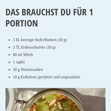
DAS BRAUCHST DU FÜR 1
PORTION
5 EL kernige Haferflocken (50 g)
2 TL Erdnussbutter (20 g)
80 ml Milch
1 Apfel
50 g Weintrauben
10 g Erdnüsse, geröstet und ungesalzen