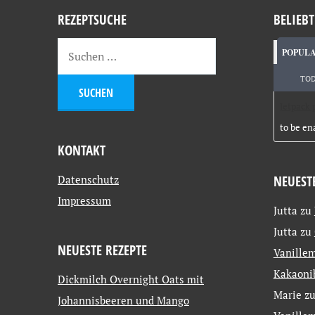
REZEPTSUCHE
BELIEBT
POPUL
TO
Jetpack 
to be en
KONTAKT
Datenschutz
NEUEST
Impressum
Jutta
zu
Jutta
zu
NEUESTE REZEPTE
Vanillem
Kakaoni
Dickmilch Overnight Oats mit
Marie
z
Johannisbeeren und Mango