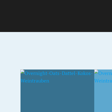
11. JANUAR 2015
28. NOV
ATS
APFEL-TRAUBEN OATS
PEAN
MIT 
WEIN