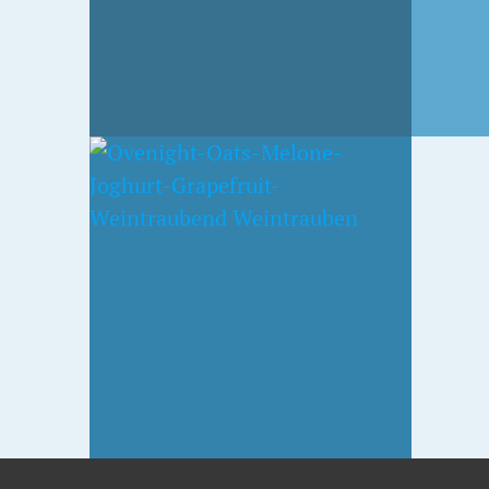
ATS
ND