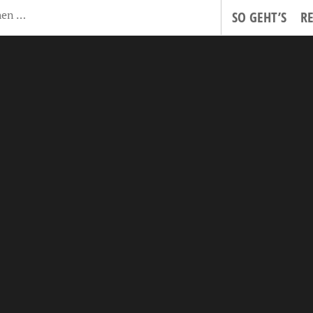
SO GEHT’S
R