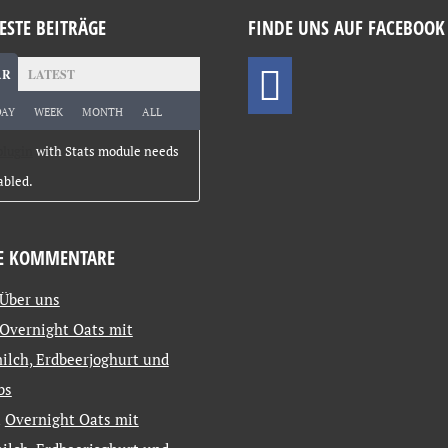
ESTE BEITRÄGE
FINDE UNS AUF FACEBOOK
AR
LATEST
DAY
WEEK
MONTH
ALL
plugin
with Stats module needs
abled.
E KOMMENTARE
Über uns
Overnight Oats mit
ilch, Erdbeerjoghurt und
bs
u
Overnight Oats mit