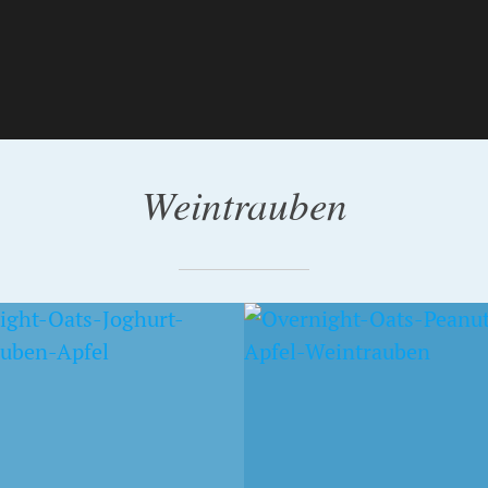
Weintrauben
EMBER 2014
30. SEPTEMBER 2014
UTBUTTER-OATS
BLUE OATS
APFEL UND
TRAUBEN