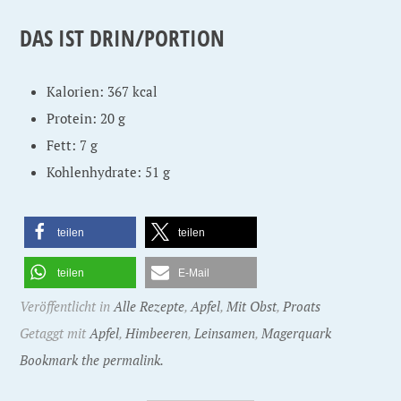
DAS IST DRIN/PORTION
Kalorien: 367 kcal
Protein: 20 g
Fett: 7 g
Kohlenhydrate: 51 g
teilen
teilen
teilen
E-Mail
Veröffentlicht in
Alle Rezepte
,
Apfel
,
Mit Obst
,
Proats
Getaggt mit
Apfel
,
Himbeeren
,
Leinsamen
,
Magerquark
Bookmark the permalink.