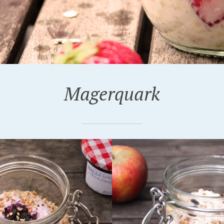
Magerquark
R 2017
8. OKTOBER 2016
APFEL OVERNIGHT
PFIRSICH-MARACUJA-
 MIT WENIG
PROATS – MIT
RIEN
GEWINNSPIEL