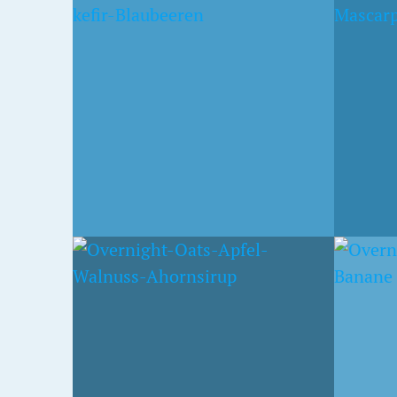
ERDBEER OVERNIGHT
OVER
OATS MIT
ERDB
MASCARPONE-QUARK
KOMP
2. MÄRZ 2015
8. FEBRU
TS
OVERNIGHT OATS MIT
BANA
BANANE UND
SCHO
GRAPEFRUIT
BANA