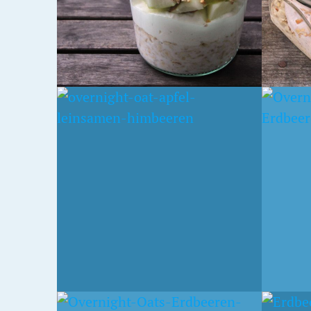
10. APRIL 2016
20. DEZE
IT
BANANENMILCH-
LEBK
ERDBEERQUARK
KIRS
OVERNIGHT OATS
25. MAI 2015
3. MAI 2