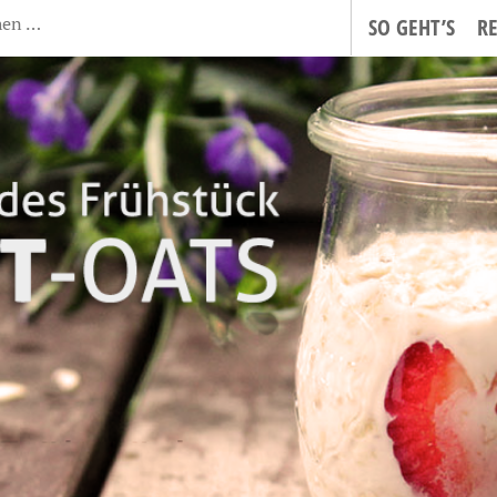
SO GEHT’S
R