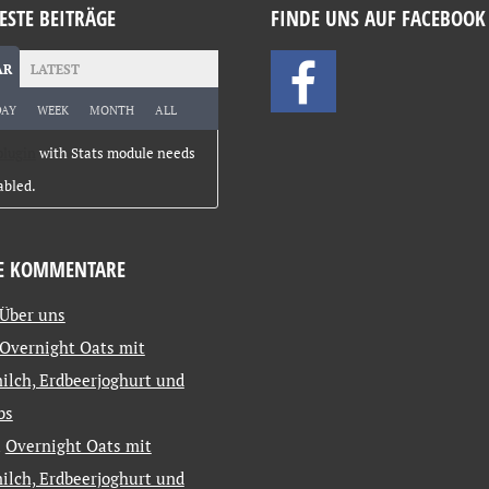
ESTE BEITRÄGE
FINDE UNS AUF FACEBOOK
AR
LATEST
DAY
WEEK
MONTH
ALL
plugin
with Stats module needs
abled.
E KOMMENTARE
Über uns
Overnight Oats mit
ilch, Erdbeerjoghurt und
bs
u
Overnight Oats mit
ilch, Erdbeerjoghurt und