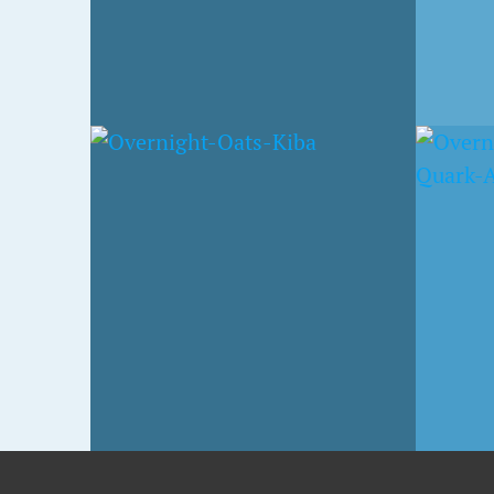
8. JANUAR 2015
13. NOV
HASELNUSSMILCH-OATS
ZIMT
MIT QUARK UND
MIT 
APFELMARK
HEID