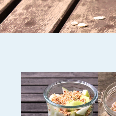
10. SEPTEMBER 2017
8. JANUA
MARMELADEN-OATS
BRAT
MIT GERÖSTETEN
OATS
HASELNÜSSEN
KALO