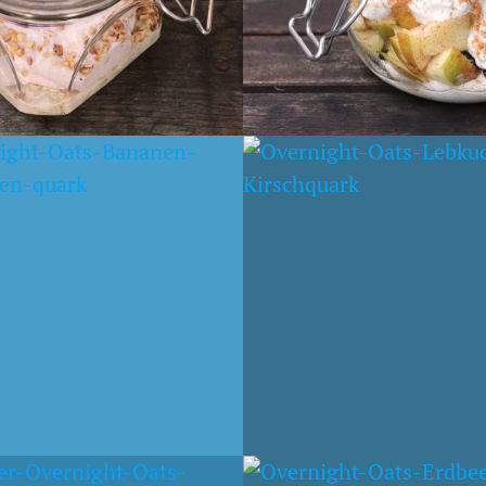
MBER 2015
8. JULI 2015
UCHEN-OATS MIT
GRAPEFRUIT PROATS
CHQUARK
MIT JOHANNISBEERE
015
20. MÄRZ 2015