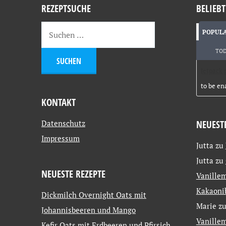
REZEPTSUCHE
BELIEBT
POPUL
TO
Jetpack 
to be en
KONTAKT
Datenschutz
NEUEST
Impressum
Jutta
zu
Jutta
zu
NEUESTE REZEPTE
Vanillem
Kakaoni
Dickmilch Overnight Oats mit
Marie
z
Johannisbeeren und Mango
Vanillem
Kefir Oats mit Erdbeeren und Pfirsich