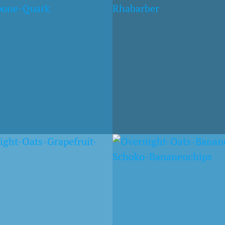
NIGHT OATS MIT
SCHOKOBANANENMI
EER-RHABARBER
H OATS MIT QUARK
OTT
UND ERDBEEREN
AR 2015
1. FEBRUAR 2015
NENOATS MIT
ERDBEERMILCH
KOLADE UND
OVERNIGHT PROATS
NENCHIPS