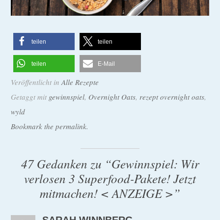
teilen
teilen
teilen
E-Mail
Veröffentlicht in
Alle Rezepte
Getaggt mit
gewinnspiel
,
Overnight Oats
,
rezept overnight oats
,
wyld
Bookmark the permalink.
47 Gedanken zu “
Gewinnspiel: Wir
verlosen 3 Superfood-Pakete! Jetzt
mitmachen! < ANZEIGE >
”
SARAH WINNBERG