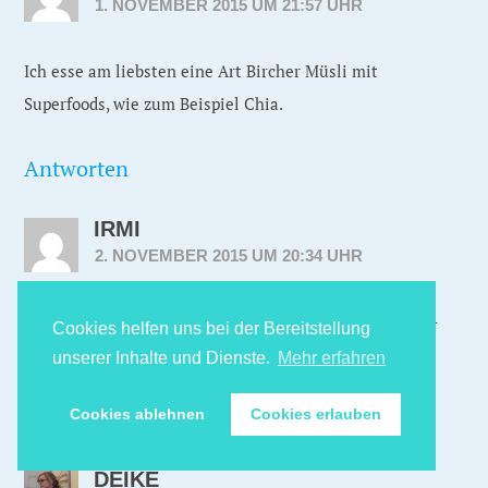
1. NOVEMBER 2015 UM 21:57 UHR
Ich esse am liebsten eine Art Bircher Müsli mit
Superfoods, wie zum Beispiel Chia.
Antworten
IRMI
2. NOVEMBER 2015 UM 20:34 UHR
Mein Lieblingsrezept zum Frühstück ist Apfel-Avocado-
Cookies helfen uns bei der Bereitstellung
Oats mit Erdbeersauce. Lecker!!! 😀
unserer Inhalte und Dienste.
Mehr erfahren
Antworten
Cookies ablehnen
Cookies erlauben
DEIKE