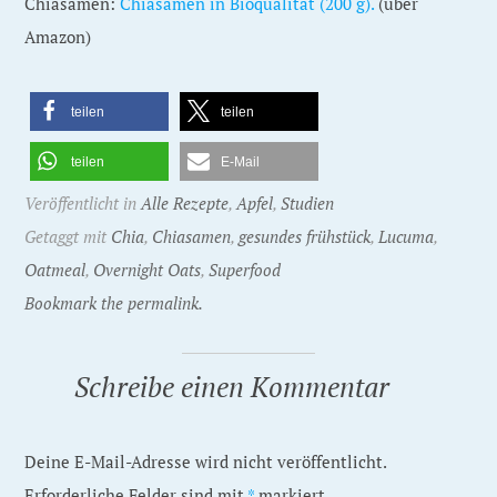
Chiasamen:
Chiasamen in Bioqualität (200 g).
(über
Amazon)
teilen
teilen
teilen
E-Mail
Veröffentlicht in
Alle Rezepte
,
Apfel
,
Studien
Getaggt mit
Chia
,
Chiasamen
,
gesundes frühstück
,
Lucuma
,
Oatmeal
,
Overnight Oats
,
Superfood
Bookmark the permalink.
Schreibe einen Kommentar
Deine E-Mail-Adresse wird nicht veröffentlicht.
Erforderliche Felder sind mit
*
markiert