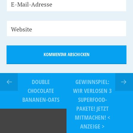
E-Mail-Adresse
Website
DOUBLE
GEWINNSPIEL:
CHOCOLATE
WIR VERLOSEN 3
BANANEN-OATS
SUPERFOOD-
PAKETE! JETZT
MITMACHEN! <
ANZEIGE >