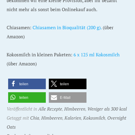
bekommen wir eine kleine Provision, aber ihr bezahlt
nicht mehr als sonst beim Onlinekauf auch.
Chiasamen:
Chiasamen in Bioqualität (200 g).
(über
Amazon)
Kokosmilch in kleinen Paketen:
6 x 125 ml Kokosmilch
(über Amazon)
teilen
teilen
teilen
E-Mail
Veröffentlicht in
Alle Rezepte
,
Himbeeren
,
Weniger als 300 kcal
Getaggt mit
Chia
,
Himbeeren
,
Kalorien
,
Kokosmilch
,
Overnight
Oats