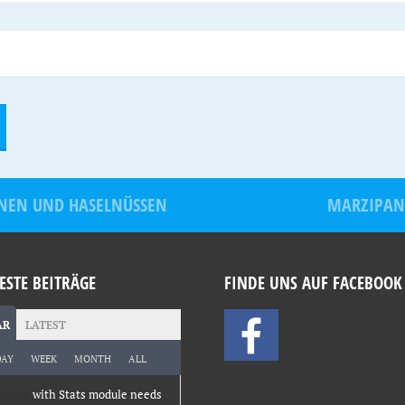
NEN UND HASELNÜSSEN
MARZIPAN
ESTE BEITRÄGE
FINDE UNS AUF FACEBOOK
AR
LATEST
DAY
WEEK
MONTH
ALL
plugin
with Stats module needs