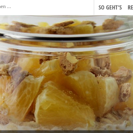
SO GEHT’S
R