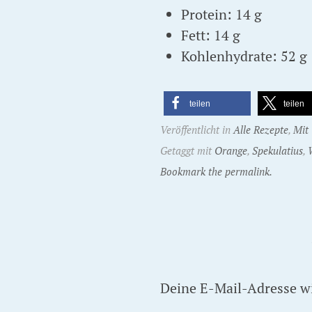
Protein: 14 g
Fett: 14 g
Kohlenhydrate: 52 g
teilen
teilen
Veröffentlicht in
Alle Rezepte
,
Mit
Getaggt mit
Orange
,
Spekulatius
,
Bookmark the permalink.
Deine E-Mail-Adresse wir