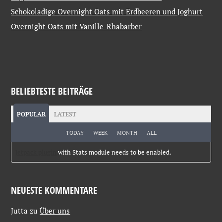
Schokoladige Overnight Oats mit Erdbeeren und Joghurt
Overnight Oats mit Vanille-Rhabarber
BELIEBTESTE BEITRÄGE
POPULAR
LATEST
TODAY
WEEK
MONTH
ALL
Jetpack plugin
with Stats module needs to be enabled.
NEUESTE KOMMENTARE
Jutta
zu
Über uns