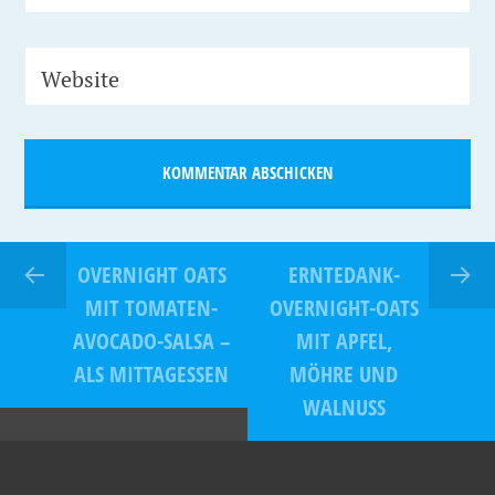
Website
OVERNIGHT OATS
ERNTEDANK-
MIT TOMATEN-
OVERNIGHT-OATS
AVOCADO-SALSA –
MIT APFEL,
ALS MITTAGESSEN
MÖHRE UND
WALNUSS