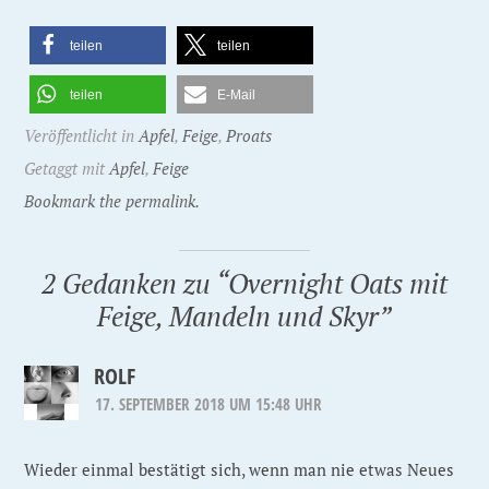
teilen
teilen
teilen
E-Mail
Veröffentlicht in
Apfel
,
Feige
,
Proats
Getaggt mit
Apfel
,
Feige
Bookmark the permalink.
2 Gedanken zu “
Overnight Oats mit
Feige, Mandeln und Skyr
”
ROLF
17. SEPTEMBER 2018 UM 15:48 UHR
Wieder einmal bestätigt sich, wenn man nie etwas Neues