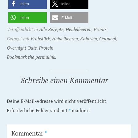
teilen
teilen
teilen
E-Mail
Veröffentlicht in
Alle Rezepte
,
Heidelbeeren
,
Proats
Getaggt mit
Frühstück
,
Heidelbeeren
,
Kalorien
,
Oatmeal
,
Overnight Oats
,
Protein
Bookmark the permalink.
Schreibe einen Kommentar
Deine E-Mail-Adresse wird nicht veröffentlicht.
Erforderliche Felder sind mit
*
markiert
Kommentar
*