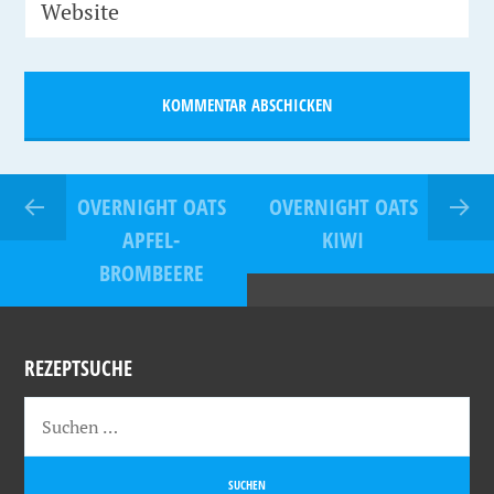
Website
OVERNIGHT OATS
OVERNIGHT OATS
APFEL-
KIWI
BROMBEERE
REZEPTSUCHE