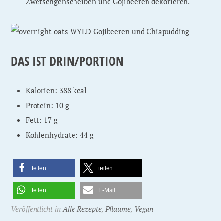
Zwetschgenscheiben und Gojibeeren dekorieren.
DAS IST DRIN/PORTION
Kalorien: 388 kcal
Protein: 10 g
Fett: 17 g
Kohlenhydrate: 44 g
teilen
teilen
teilen
E-Mail
Veröffentlicht in
Alle Rezepte
,
Pflaume
,
Vegan