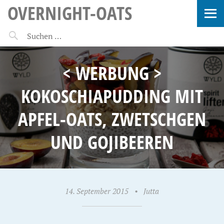
OVERNIGHT-OATS
< WERBUNG >
KOKOSCHIAPUDDING MIT
APFEL-OATS, ZWETSCHGEN
UND GOJIBEEREN
14. September 2015
•
Jutta