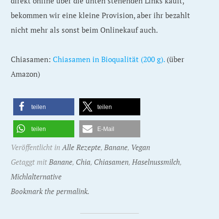
direkt online über die unten stehenden Links kauft,
bekommen wir eine kleine Provision, aber ihr bezahlt
nicht mehr als sonst beim Onlinekauf auch.
Chiasamen:
Chiasamen in Bioqualität (200 g).
(über
Amazon)
teilen
teilen
teilen
E-Mail
Veröffentlicht in
Alle Rezepte
,
Banane
,
Vegan
Getaggt mit
Banane
,
Chia
,
Chiasamen
,
Haselnussmilch
,
Michlalternative
Bookmark the permalink.