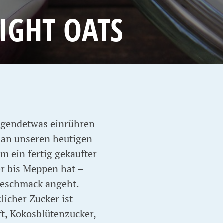
IGHT OATS
irgendetwas einrühren
hr an unseren heutigen
m ein fertig gekaufter
er bis Meppen hat –
Geschmack angeht.
licher Zucker ist
ft, Kokosblütenzucker,