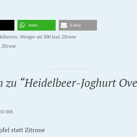
teilen
E-Mail
delbeeren
,
Weniger als 300 kcal
,
Zitrone
,
Zitrone
 zu “
Heidelbeer-Joghurt Ove
:14 UHR
fel statt Zitrone