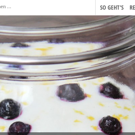
SO GEHT’S
R