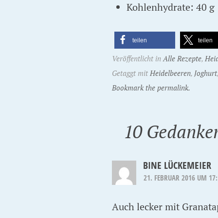
Kohlenhydrate: 40 g
teilen
teilen
Veröffentlicht in
Alle Rezepte
,
Hei
Getaggt mit
Heidelbeeren
,
Joghurt
Bookmark the permalink.
10 Gedanken
BINE LÜCKEMEIER
21. FEBRUAR 2016 UM 17
Auch lecker mit Granatap