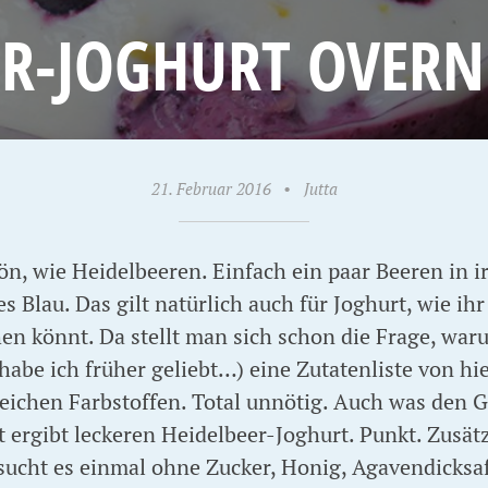
ER-JOGHURT OVERN
21. Februar 2016
•
Jutta
ön, wie Heidelbeeren. Einfach ein paar Beeren in 
es Blau. Das gilt natürlich auch für Joghurt, wie i
n könnt. Da stellt man sich schon die Frage, waru
habe ich früher geliebt…) eine Zutatenliste von hi
eichen Farbstoffen. Total unnötig. Auch was den 
 ergibt leckeren Heidelbeer-Joghurt. Punkt. Zusätz
rsucht es einmal ohne Zucker, Honig, Agavendicksa