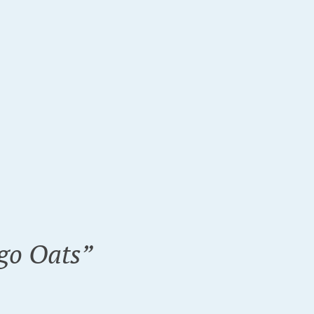
go Oats
”