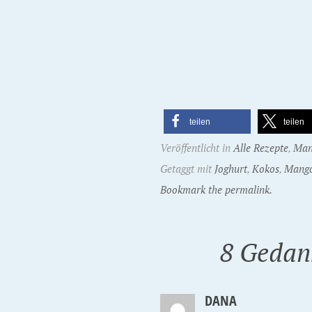
teilen
teilen
Veröffentlicht in
Alle Rezepte
,
Man
Getaggt mit
Joghurt
,
Kokos
,
Mang
Bookmark the permalink.
8 Gedan
DANA