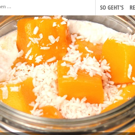
SO GEHT’S
R