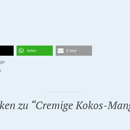
teilen
E-Mail
go
o
ken zu “
Cremige Kokos-Man