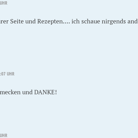
 UHR
eurer Seite und Rezepten…. ich schaue nirgends a
9:07 UHR
schmecken und DANKE!
 UHR