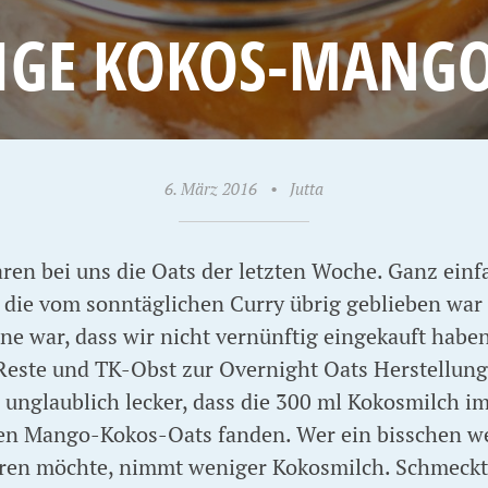
IGE KOKOS-MANGO
6. März 2016
•
Jutta
en bei uns die Oats der letzten Woche. Ganz einfac
 die vom sonntäglichen Curry übrig geblieben wa
mine war, dass wir nicht vernünftig eingekauft hab
Reste und TK-Obst zur Overnight Oats Herstellun
 unglaublich lecker, dass die 300 ml Kokosmilch i
en Mango-Kokos-Oats fanden. Wer ein bisschen we
aren möchte, nimmt weniger Kokosmilch. Schmeckt