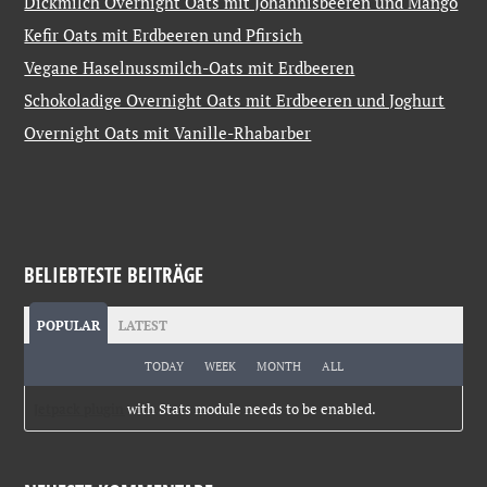
Dickmilch Overnight Oats mit Johannisbeeren und Mango
Kefir Oats mit Erdbeeren und Pfirsich
Vegane Haselnussmilch-Oats mit Erdbeeren
Schokoladige Overnight Oats mit Erdbeeren und Joghurt
Overnight Oats mit Vanille-Rhabarber
BELIEBTESTE BEITRÄGE
POPULAR
LATEST
TODAY
WEEK
MONTH
ALL
Jetpack plugin
with Stats module needs to be enabled.