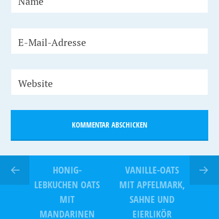
Name
E-Mail-Adresse
Website
HONIG-
VANILLE-OATS
LEBKUCHEN OATS
MIT APFELMARK,
MIT
SAHNE UND
MANDARINEN
EIERLIKÖR