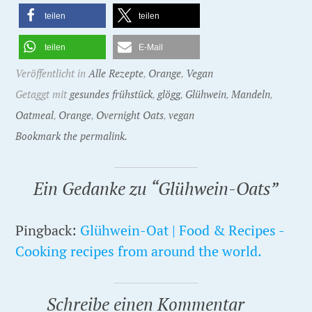
teilen
teilen
teilen
E-Mail
Veröffentlicht in
Alle Rezepte
,
Orange
,
Vegan
Getaggt mit
gesundes frühstück
,
glögg
,
Glühwein
,
Mandeln
,
Oatmeal
,
Orange
,
Overnight Oats
,
vegan
Bookmark the permalink.
Ein Gedanke zu “
Glühwein-Oats
”
Pingback:
Glühwein-Oat | Food & Recipes -
Cooking recipes from around the world.
Schreibe einen Kommentar