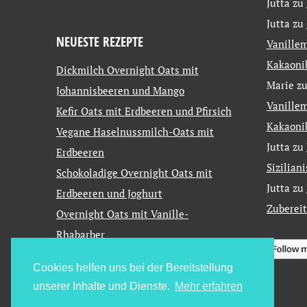
Jutta
zu
Jutta
zu
NEUESTE REZEPTE
Vanillem
Kakaoni
Dickmilch Overnight Oats mit
Marie
z
Johannisbeeren und Mango
Vanillem
Kefir Oats mit Erdbeeren und Pfirsich
Kakaoni
Vegane Haselnussmilch-Oats mit
Jutta
zu
Erdbeeren
Sizilian
Schokoladige Overnight Oats mit
Jutta
zu
Erdbeeren und Joghurt
Zuberei
Overnight Oats mit Vanille-
Rhabarber
Cookies helfen uns bei der Bereitstellung
unserer Inhalte und Dienste.
Mehr erfahren