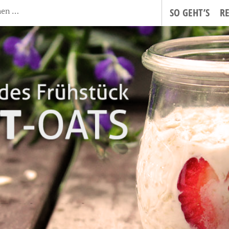
SO GEHT’S
R