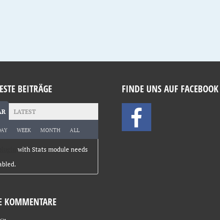
ESTE BEITRÄGE
FINDE UNS AUF FACEBOOK
AR
LATEST
DAY
WEEK
MONTH
ALL
plugin
with Stats module needs
abled.
E KOMMENTARE