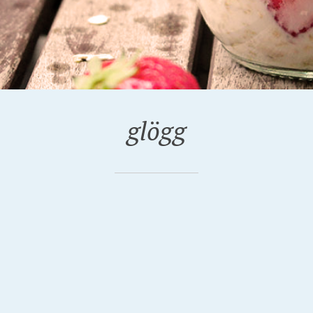
glögg