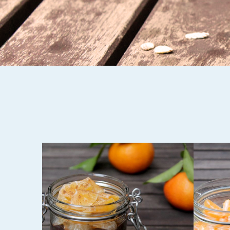
13. NOVEMBER 2016
3. JANUA
SCHLANKE OVERNIGHT
SCHL
ND
OATS MIT
OATS
MANDARINEN