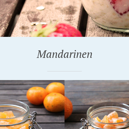
Mandarinen
R 2016
30. NOVEMBER 2014
ANKE VORSÄTZE-
NUTELLA-PORRIDGE
MIT MANDARINEN U
HASELNÜSSEN