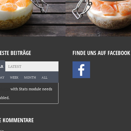
ESTE BEITRÄGE
FINDE UNS AUF FACEBOOK
AR
LATEST
DAY
WEEK
MONTH
ALL
plugin
with Stats module needs
abled.
E KOMMENTARE