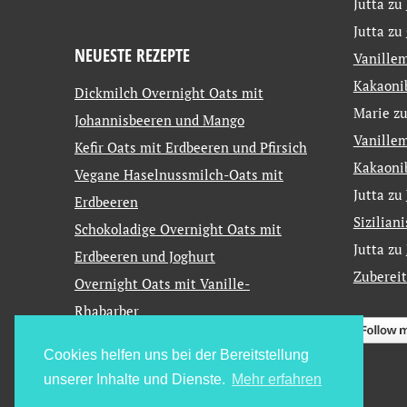
Jutta
zu
Jutta
zu
NEUESTE REZEPTE
Vanillem
Kakaoni
Dickmilch Overnight Oats mit
Marie
z
Johannisbeeren und Mango
Vanillem
Kefir Oats mit Erdbeeren und Pfirsich
Kakaoni
Vegane Haselnussmilch-Oats mit
Jutta
zu
Erdbeeren
Sizilian
Schokoladige Overnight Oats mit
Jutta
zu
Erdbeeren und Joghurt
Zuberei
Overnight Oats mit Vanille-
Rhabarber
Cookies helfen uns bei der Bereitstellung
unserer Inhalte und Dienste.
Mehr erfahren