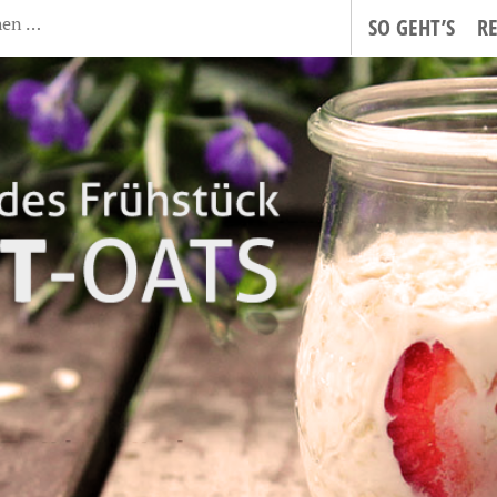
SO GEHT’S
R