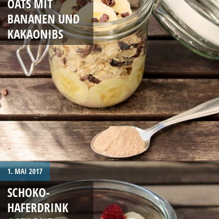
OATS MIT
BANANEN UND
KAKAONIBS
1. MAI 2017
SCHOKO-
HAFERDRINK