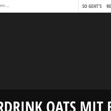
SO GEHT’S
R
RDRINK OATS MIT