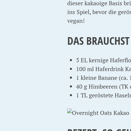
dieser kakaoige Basis b
ins Spiel, bevor die ger
vegan!
DAS BRAUCHST
5 EL kernige Haferflo
100 ml Haferdrink K
1 kleine Banane (ca. 
40 g Himbeeren (TK o
1 TL geröstete Hasel