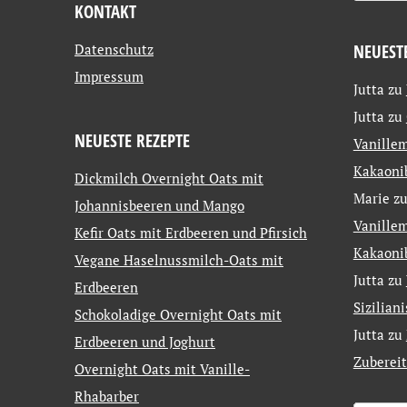
KONTAKT
Datenschutz
NEUEST
Impressum
Jutta
zu
Jutta
zu
NEUESTE REZEPTE
Vanillem
Kakaoni
Dickmilch Overnight Oats mit
Marie
z
Johannisbeeren und Mango
Vanillem
Kefir Oats mit Erdbeeren und Pfirsich
Kakaoni
Vegane Haselnussmilch-Oats mit
Jutta
zu
Erdbeeren
Sizilian
Schokoladige Overnight Oats mit
Jutta
zu
Erdbeeren und Joghurt
Zuberei
Overnight Oats mit Vanille-
Rhabarber