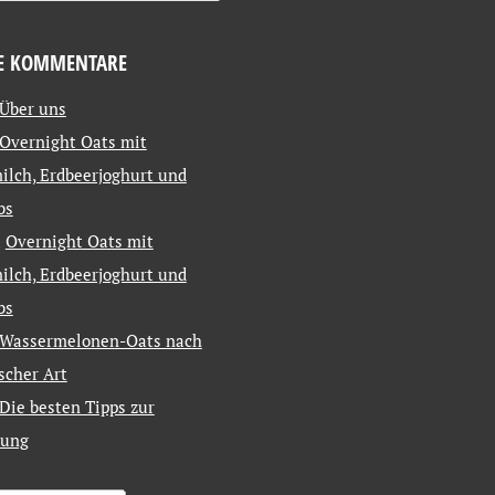
E KOMMENTARE
Über uns
Overnight Oats mit
ilch, Erdbeerjoghurt und
bs
u
Overnight Oats mit
ilch, Erdbeerjoghurt und
bs
Wassermelonen-Oats nach
ischer Art
Die besten Tipps zur
tung