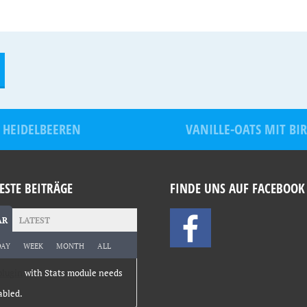
 HEIDELBEEREN
VANILLE-OATS MIT BI
ESTE BEITRÄGE
FINDE UNS AUF FACEBOOK
AR
LATEST
DAY
WEEK
MONTH
ALL
plugin
with Stats module needs
abled.