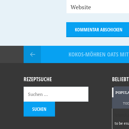
Website
KOKOS-MÖHREN OATS MIT
REZEPTSUCHE
BELIEBT
POPUL
TO
Jetpack 
to be en