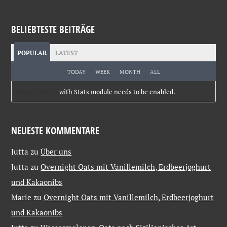
BELIEBTESTE BEITRÄGE
POPULAR
LATEST
TODAY
WEEK
MONTH
ALL
Jetpack plugin
with Stats module needs to be enabled.
NEUESTE KOMMENTARE
Jutta
zu
Über uns
Jutta
zu
Overnight Oats mit Vanillemilch, Erdbeerjoghurt
und Kakaonibs
Marie
zu
Overnight Oats mit Vanillemilch, Erdbeerjoghurt
und Kakaonibs