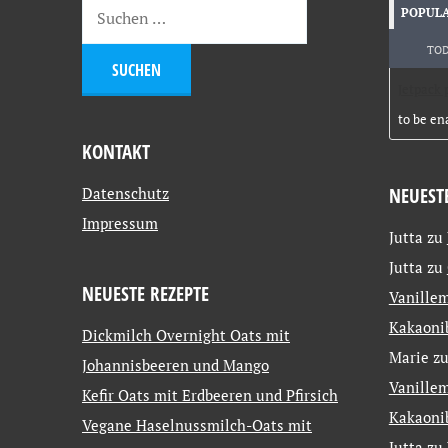
POPUL
TO
Jetpack 
to be en
KONTAKT
Datenschutz
NEUEST
Impressum
Jutta
zu
Jutta
zu
NEUESTE REZEPTE
Vanillem
Kakaoni
Dickmilch Overnight Oats mit
Marie
z
Johannisbeeren und Mango
Vanillem
Kefir Oats mit Erdbeeren und Pfirsich
Kakaoni
Vegane Haselnussmilch-Oats mit
Jutta
zu