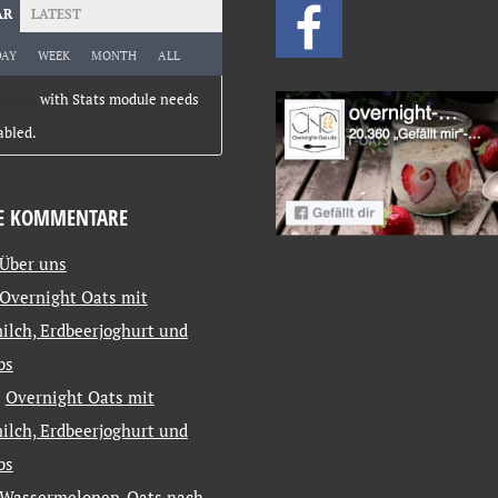
AR
LATEST
DAY
WEEK
MONTH
ALL
plugin
with Stats module needs
abled.
E KOMMENTARE
Über uns
Overnight Oats mit
ilch, Erdbeerjoghurt und
bs
u
Overnight Oats mit
ilch, Erdbeerjoghurt und
bs
Wassermelonen-Oats nach