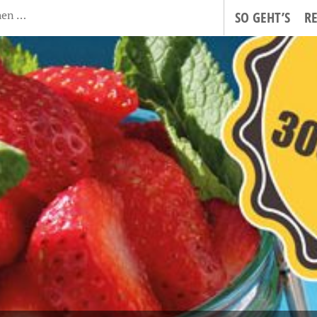
SO GEHT’S
R