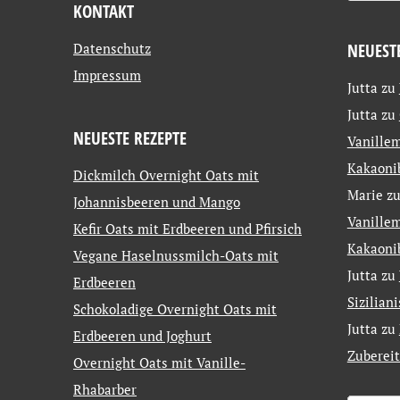
KONTAKT
Datenschutz
NEUEST
Impressum
Jutta
zu
Jutta
zu
NEUESTE REZEPTE
Vanillem
Kakaoni
Dickmilch Overnight Oats mit
Marie
z
Johannisbeeren und Mango
Vanillem
Kefir Oats mit Erdbeeren und Pfirsich
Kakaoni
Vegane Haselnussmilch-Oats mit
Jutta
zu
Erdbeeren
Sizilian
Schokoladige Overnight Oats mit
Jutta
zu
Erdbeeren und Joghurt
Zuberei
Overnight Oats mit Vanille-
Rhabarber