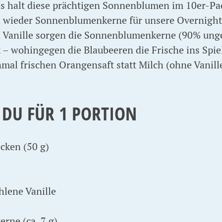
es halt diese prächtigen Sonnenblumen im 10er-Pac
al wieder Sonnenblumenkerne für unsere Overnigh
Vanille sorgen die Sonnenblumenkerne (90% unges
– wohingegen die Blaubeeren die Frische ins Spie
inmal frischen Orangensaft statt Milch (ohne Vani
 DU FÜR 1 PORTION
cken (50 g)
lene Vanille
rne (ca. 7 g)