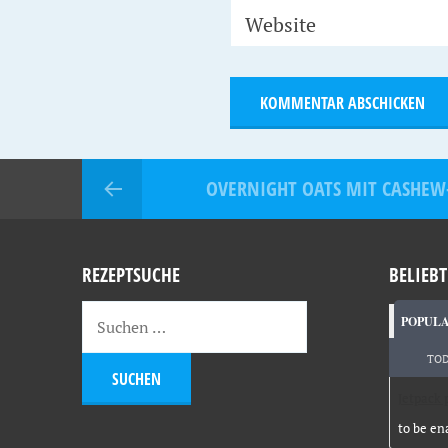
Website
OVERNIGHT OATS MIT CASHEW
REZEPTSUCHE
BELIEBT
POPUL
TO
Jetpack 
to be en