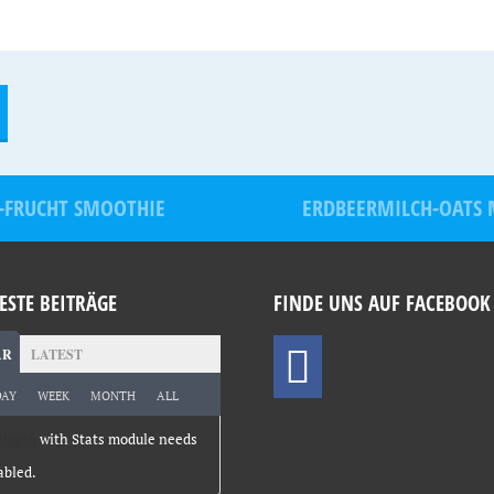
-FRUCHT SMOOTHIE
ERDBEERMILCH-OATS 
ESTE BEITRÄGE
FINDE UNS AUF FACEBOOK
AR
LATEST
DAY
WEEK
MONTH
ALL
plugin
with Stats module needs
abled.