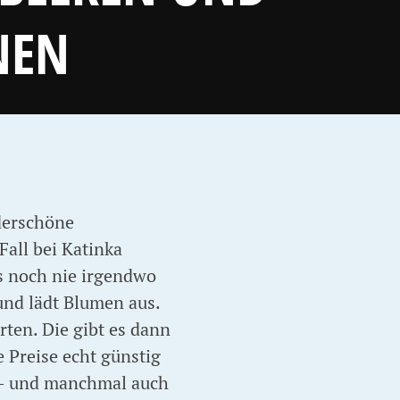
NEN
derschöne
all bei Katinka
s noch nie irgendwo
und lädt Blumen aus.
ten. Die gibt es dann
e Preise echt günstig
t – und manchmal auch