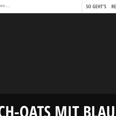
SO GEHT’S
R
CH-OATS MIT BLA