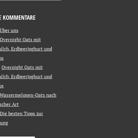
E KOMMENTARE
Über uns
Overnight Oats mit
ilch, Erdbeerjoghurt und
bs
u
Overnight Oats mit
ilch, Erdbeerjoghurt und
bs
Wassermelonen-Oats nach
ischer Art
Die besten Tipps zur
tung