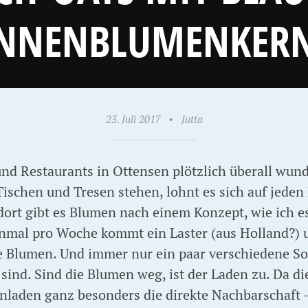
NNENBLUMENKER
23. Juli 2017
•
Jutta
und Restaurants in Ottensen plötzlich überall wun
schen und Tresen stehen, lohnt es sich auf jeden F
ort gibt es Blumen nach einem Konzept, wie ich e
nmal pro Woche kommt ein Laster (aus Holland?) 
e Blumen. Und immer nur ein paar verschiedene Sor
 sind. Sind die Blumen weg, ist der Laden zu. Da di
enladen ganz besonders die direkte Nachbarschaf