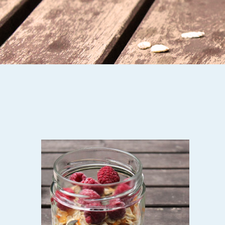
IT
UND