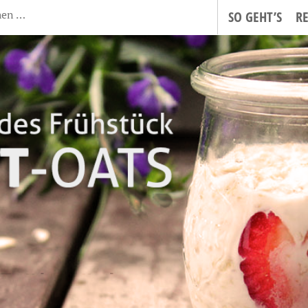
SO GEHT’S
R