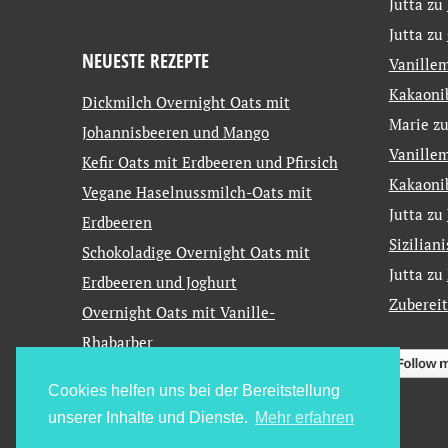
Jutta
zu
Jutta
zu
NEUESTE REZEPTE
Vanillem
Kakaoni
Dickmilch Overnight Oats mit
Marie
z
Johannisbeeren und Mango
Vanillem
Kefir Oats mit Erdbeeren und Pfirsich
Kakaoni
Vegane Haselnussmilch-Oats mit
Jutta
zu
Erdbeeren
Sizilian
Schokoladige Overnight Oats mit
Jutta
zu
Erdbeeren und Joghurt
Zuberei
Overnight Oats mit Vanille-
Rhabarber
Cookies helfen uns bei der Bereitstellung
unserer Inhalte und Dienste.
Mehr erfahren