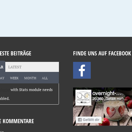
ESTE BEITRÄGE
FINDE UNS AUF FACEBOOK
AR
LATEST
DAY
WEEK
MONTH
ALL
plugin
with Stats module needs
abled.
E KOMMENTARE