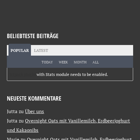
BELIEBTESTE BEITRÄGE
POPULAR
LATEST
TODAY
WEEK
MONTH
ALL
Jetpack plugin
with Stats module needs to be enabled.
NEUESTE KOMMENTARE
Jutta
zu
Über uns
Jutta
zu
Overnight Oats mit Vanillemilch, Erdbeerjoghurt
und Kakaonibs
Marie
zu
Overnight Oats mit Vanillemilch, Erdbeerjoghurt